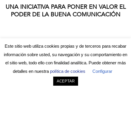
UNA INICIATIVA PARA PONER EN VALOR EL
PODER DE LA
BUENA COMUNICACIÓN
Este sitio web utiliza cookies propias y de terceros para recabar
información sobre usted, su navegación y su comportamiento en
el sitio web, todo ello con finalidad analítica. Puede obtener más
detalles en nuestra
política de cookies
Configurar
ACEPTAR
Una iniciativa de BENCO comunicación con la
colaboración de Caja Rural de Navarra.
Política de Privacidad y Aviso Legal
|
Política de Cookies
|
© 2020
LinkedIn
WhatsApp
Facebook
Twitter