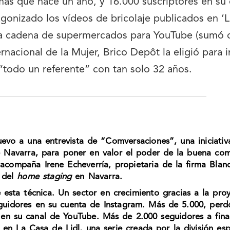
más que hace un año, y 16.000 suscriptores en su
gonizado los vídeos de bricolaje publicados en ‘L
e la cadena de supermercados para YouTube (sumó 
rnacional de la Mujer, Brico Depôt la eligió para im
“todo un referente” con tan solo 32 años.
evo a una entrevista de “Comversaciones”, una iniciati
 Navarra, para poner en valor el poder de la buena com
acompaña Irene Echeverría, propietaria de la firma Blanc
 del
home staging
en Navarra.
esta técnica. Un sector en crecimiento gracias a la pro
eguidores en su cuenta de Instagram. Más de 5.000, per
s en su canal de YouTube. Más de 2.000 seguidores a fin
 en La Casa de Lidl, una serie creada por la división e