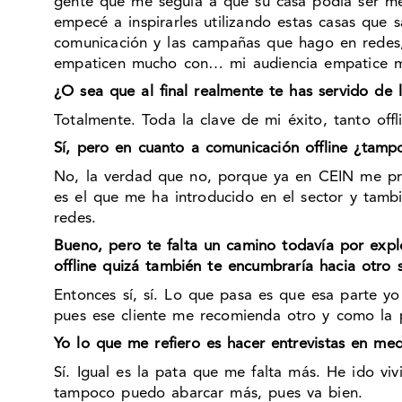
gente que me seguía a que su casa podía ser m
empecé a inspirarles utilizando estas casas que 
comunicación y las campañas que hago en redes, 
empaticen mucho con… mi audiencia empatice mu
¿O sea que al final realmente te has servido de l
Totalmente. Toda la clave de mi éxito, tanto offl
Sí, pero en cuanto a comunicación offline ¿tamp
No, la verdad que no, porque ya en CEIN me pres
es el que me ha introducido en el sector y tamb
redes.
Bueno, pero te falta un camino todavía por expl
offline quizá también te encumbraría hacia otro
Entonces sí, sí. Lo que pasa es que esa parte y
pues ese cliente me recomienda otro y como la pa
Yo lo que me refiero es hacer entrevistas en me
Sí. Igual es la pata que me falta más. He ido v
tampoco puedo abarcar más, pues va bien.