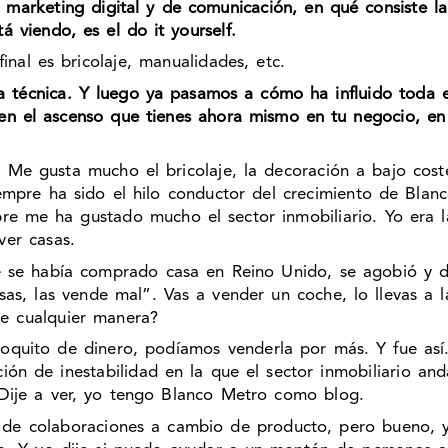
marketing digital y de comunicación, en qué consiste l
 viendo, es el do it yourself.
 final es bricolaje, manualidades, etc.
a técnica. Y luego ya pasamos a cómo ha influido toda 
en el ascenso que tienes ahora mismo en tu negocio, en
Me gusta mucho el bricolaje, la decoración a bajo cos
empre ha sido el hilo conductor del crecimiento de Blanc
 me ha gustado mucho el sector inmobiliario. Yo era la
ver casas.
e se había comprado casa en Reino Unido, se agobió y d
as, las vende mal”. Vas a vender un coche, lo llevas a la
e cualquier manera?
oquito de dinero, podíamos venderla por más. Y fue as
ión de inestabilidad en la que el sector inmobiliario an
. Dije a ver, yo tengo Blanco Metro como blog.
de colaboraciones a cambio de producto, pero bueno, 