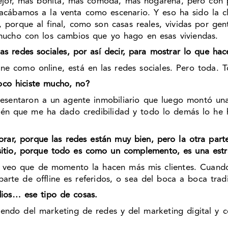
ejor, más bonita, más cómoda, más hogareña, pero con 
sacábamos a la venta como escenario. Y eso ha sido la c
porque al final, como son casas reales, vividas por gen
cho con los cambios que yo hago en esas viviendas.
as redes sociales, por así decir, para mostrar lo que hac
ine como online, está en las redes sociales. Pero toda. 
oco hiciste mucho, no?
entaron a un agente inmobiliario que luego montó una i
ién que me ha dado credibilidad y todo lo demás lo he 
orar, porque las redes están muy bien, pero la otra part
 sitio, porque todo es como un complemento, es una estr
o veo que de momento la hacen más mis clientes. Cuando 
rte de offline es referidos, o sea del boca a boca tradi
dios… ese tipo de cosas.
iviendo del marketing de redes y del marketing digital 