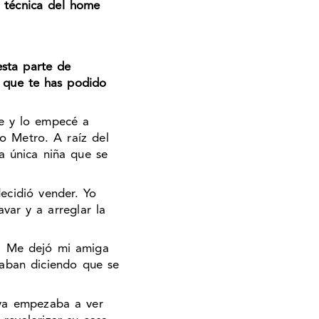
a técnica del home
esta parte de
 que te has podido
te y lo empecé a
o Metro. A raíz del
 única niña que se
ecidió vender. Yo
var y a arreglar la
í. Me dejó mi amiga
daban diciendo que se
ya empezaba a ver