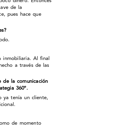
poco dinero. Entonces
lave de la
te, pues hace que
es?
Todo.
nmobiliaria. Al final
hecho a través de las
e de la comunicación
ategia 360º.
ya tenía un cliente,
cional.
y como de momento