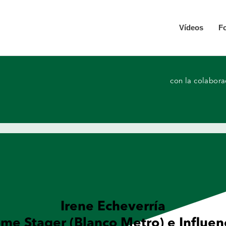
Vídeos
F
con la colabor
Irene Echeverría
me Stager (Blanco Metro) e Influen