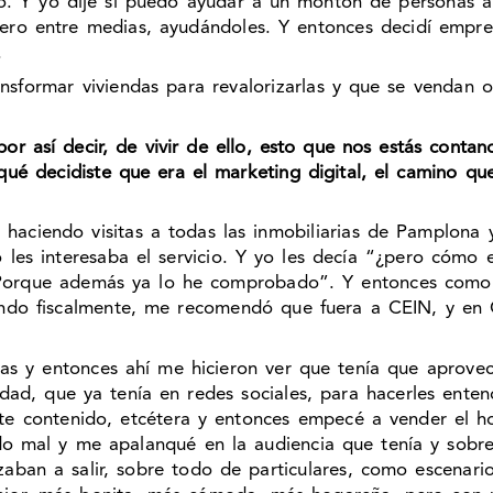
. Y yo dije si puedo ayudar a un montón de personas a 
ero entre medias, ayudándoles. Y entonces decidí empre
.
sformar viviendas para revalorizarlas y que se vendan o
or así decir, de vivir de ello, esto que nos estás con
qué decidiste que era el marketing digital, el camino qu
i haciendo visitas a todas las inmobiliarias de Pamplona
es interesaba el servicio. Y yo les decía “¿pero cómo e
 Porque además ya lo he comprobado”. Y entonces como
ando fiscalmente, me recomendó que fuera a CEIN, y en
s y entonces ahí me hicieron ver que tenía que aprove
dad, que ya tenía en redes sociales, para hacerles enten
ste contenido, etcétera y entonces empecé a vender el 
do mal y me apalanqué en la audiencia que tenía y sob
aban a salir, sobre todo de particulares, como escenari