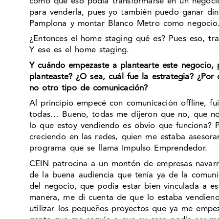
como que eso podía transformarse en un negocio
para venderla, pues yo también puedo ganar din
Pamplona y montar Blanco Metro como negocio
¿Entonces el home staging qué es? Pues eso, tran
Y ese es el home staging.
Y cuándo empezaste a plantearte este negocio, p
planteaste? ¿O sea, cuál fue la estrategia? ¿Por 
no otro tipo de comunicación?
Al principio empecé con comunicación offline, fu
todas… Bueno, todas me dijeron que no, que no l
lo que estoy vendiendo es obvio que funciona?
creciendo en las redes, quien me estaba asesor
programa que se llama Impulso Emprendedor.
CEIN patrocina a un montón de empresas navarra
de la buena audiencia que tenía ya de la comuni
del negocio, que podía estar bien vinculada a e
manera, me di cuenta de que lo estaba vendien
utilizar los pequeños proyectos que ya me empez