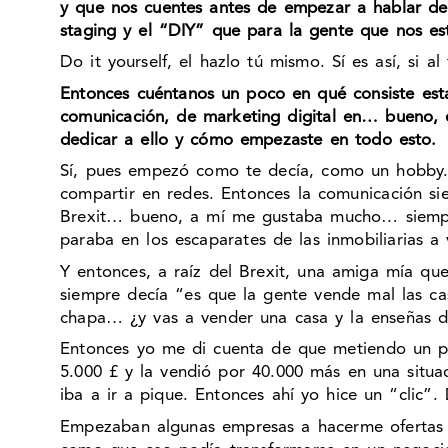
y que nos cuentes antes de empezar a hablar de 
staging y el “DIY” que para la gente que nos está
Do it yourself, el hazlo tú mismo. Sí es así, si al
Entonces cuéntanos un poco en qué consiste est
comunicación, de marketing digital en… bueno, 
dedicar a ello y cómo empezaste en todo esto.
Sí, pues empezó como te decía, como un hobby. 
compartir en redes. Entonces la comunicación si
Brexit… bueno, a mí me gustaba mucho… siempre
paraba en los escaparates de las inmobiliarias a 
Y entonces, a raíz del Brexit, una amiga mía qu
siempre decía “es que la gente vende mal las cas
chapa… ¿y vas a vender una casa y la enseñas d
Entonces yo me di cuenta de que metiendo un p
5.000 £ y la vendió por 40.000 más en una situac
iba a ir a pique. Entonces ahí yo hice un “clic”
Empezaban algunas empresas a hacerme ofertas 