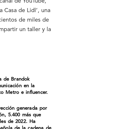
 canal de YouTube,
a Casa de Lidl’, una
cientos de miles de
partir un taller y la
va de Brandok
unicación en la
o Metro e influencer.
yección generada por
dón, 5.400 más que
ales de 2022. Ha
spañola de la cadena de