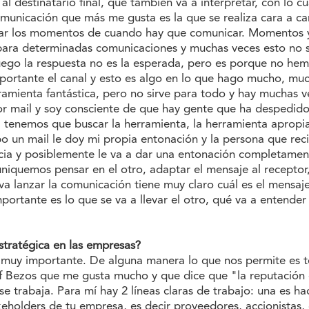
al destinatario final, que también va a interpretar, con lo c
omunicación que más me gusta es la que se realiza cara a car
ificar los momentos de cuando hay que comunicar. Momentos
ara determinadas comunicaciones y muchas veces esto no s
o la respuesta no es la esperada, pero es porque no hemo
tante el canal y esto es algo en lo que hago mucho, much
ramienta fantástica, pero no sirve para todo y hay muchas 
r mail y soy consciente de que hay gente que ha despedido
, tenemos que buscar la herramienta, la herramienta apropia
o un mail le doy mi propia entonación y la persona que reci
ncia y posiblemente le va a dar una entonación completament
uniquemos pensar en el otro, adaptar el mensaje al receptor
va lanzar la comunicación tiene muy claro cuál es el mensaje
mportante es lo que se va a llevar el otro, qué va a entender
stratégica en las empresas?
 muy importante. De alguna manera lo que nos permite es t
 Bezos que me gusta mucho y que dice que "la reputación 
e trabaja. Para mí hay 2 líneas claras de trabajo: una es haci
keholders de tu empresa, es decir proveedores, accionistas, 