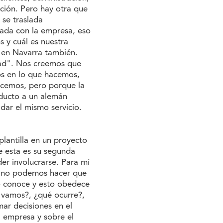
ación. Pero hay otra que
 se traslada
rada con la empresa, eso
 y cuál es nuestra
y en Navarra también.
dad". Nos creemos que
os en lo que hacemos,
ocemos, pero porque la
ducto a un alemán
ar el mismo servicio.
plantilla en un proyecto
e esta es su segunda
er involucrarse. Para mí
r; no podemos hacer que
no conoce y esto obedece
 vamos?, ¿qué ocurre?,
ar decisiones en el
a empresa y sobre el