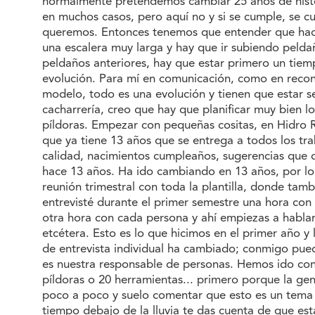
normalmente pretendemos cambiar 25 años de histori
en muchos casos, pero aquí no y si se cumple, se
queremos. Entonces tenemos que entender que hace f
una escalera muy larga y hay que ir subiendo peldañ
peldaños anteriores, hay que estar primero un tiem
evolución. Para mí en comunicación, como en recon
modelo, todo es una evolución y tienen que estar s
cacharrería, creo que hay que planificar muy bien l
píldoras. Empezar con pequeñas cositas, en Hidro
que ya tiene 13 años que se entrega a todos los 
calidad, nacimientos cumpleaños, sugerencias que 
hace 13 años. Ha ido cambiando en 13 años, por lo
reunión trimestral con toda la plantilla, donde ta
entrevisté durante el primer semestre una hora co
otra hora con cada persona y ahí empiezas a hablar
etcétera. Esto es lo que hicimos en el primer año y
de entrevista individual ha cambiado; conmigo pue
es nuestra responsable de personas. Hemos ido con
píldoras o 20 herramientas... primero porque la g
poco a poco y suelo comentar que esto es un tema d
tiempo debajo de la lluvia te das cuenta de que es