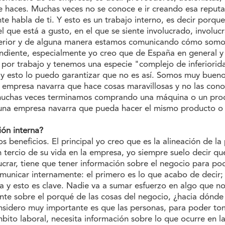
que haces. Muchas veces no se conoce e ir creando esa reput
e habla de ti. Y esto es un trabajo interno, es decir porque
 que está a gusto, en el que se siente involucrado, involuc
xterior y de alguna manera estamos comunicando cómo somos
endiente, especialmente yo creo que de España en general 
 por trabajo y tenemos una especie "complejo de inferiori
y esto lo puedo garantizar que no es así. Somos muy buen
mpresa navarra que hace cosas maravillosas y no las con
 muchas veces terminamos comprando una máquina o un pro
na empresa navarra que pueda hacer el mismo producto o d
ión interna?
beneficios. El principal yo creo que es la alineación de la 
tercio de su vida en la empresa, yo siempre suelo decir qu
ucrar, tiene que tener información sobre el negocio para pod
municar internamente: el primero es lo que acabo de deci
a y esto es clave. Nadie va a sumar esfuerzo en algo que 
nte sobre el porqué de las cosas del negocio, ¿hacia dónde
onsidero muy importante es que las personas, para poder tom
mbito laboral, necesita información sobre lo que ocurre en l