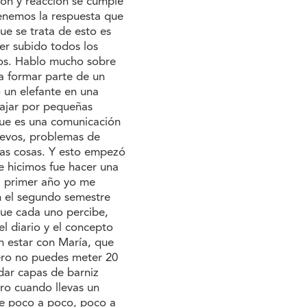
ión y reacción se cumple
enemos la respuesta que
e se trata de esto es
er subido todos los
sos. Hablo mucho sobre
a formar parte de un
 un elefante en una
bajar por pequeñas
ue es una comunicación
uevos, problemas de
has cosas. Y esto empezó
e hicimos fue hacer una
el primer año yo me
n el segundo semestre
que cada uno percibe,
l diario y el concepto
n estar con María, que
ero no puedes meter 20
dar capas de barniz
ro cuando llevas un
de poco a poco, poco a