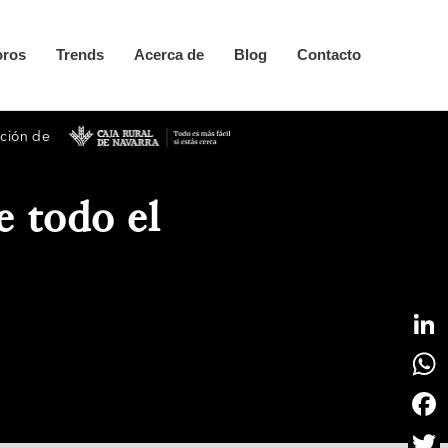
oros
Trends
Acerca de
Blog
Contacto
ración de
 todo el
Linke
What
Face