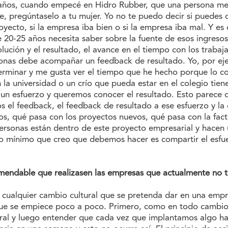
años, cuando empecé en Hidro Rubber, que una persona me
, pregúntaselo a tu mujer. Yo no te puedo decir si puedes 
oyecto, si la empresa iba bien o si la empresa iba mal. Y es 
 20-25 años necesita saber sobre la fuente de esos ingresos
ución y el resultado, el avance en el tiempo con los trabaj
rsonas debe acompañar un feedback de resultado. Yo, por ej
erminar y me gusta ver el tiempo que he hecho porque lo c
 la universidad o un crío que pueda estar en el colegio tien
 un esfuerzo y queremos conocer el resultado. Esto parece 
s el feedback, el feedback de resultado a ese esfuerzo y l
s, qué pasa con los proyectos nuevos, qué pasa con la fact
 personas están dentro de este proyecto empresarial y hacen
lo mínimo que creo que debemos hacer es compartir el esfu
omendable que realizasen las empresas que actualmente no t
 cualquier cambio cultural que se pretenda dar en una empre
ue se empiece poco a poco. Primero, como en todo cambio c
eral y luego entender que cada vez que implantamos algo ha