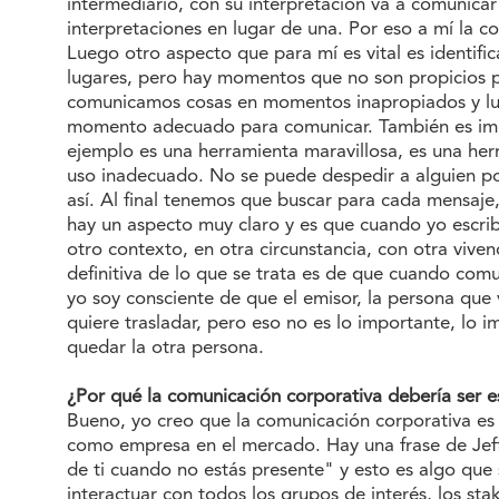
intermediario, con su interpretación va a comunicar 
interpretaciones en lugar de una. Por eso a mí la c
Luego otro aspecto que para mí es vital es ident
lugares, pero hay momentos que no son propicios p
comunicamos cosas en momentos inapropiados y lueg
momento adecuado para comunicar. También es impor
ejemplo es una herramienta maravillosa, es una her
uso inadecuado. No se puede despedir a alguien po
así. Al final tenemos que buscar para cada mensaje
hay un aspecto muy claro y es que cuando yo escrib
otro contexto, en otra circunstancia, con otra vive
definitiva de lo que se trata es de que cuando com
yo soy consciente de que el emisor, la persona que 
quiere trasladar, pero eso no es lo importante, lo i
quedar la otra persona.
¿Por qué la comunicación corporativa debería ser e
Bueno, yo creo que la comunicación corporativa es
como empresa en el mercado. Hay una frase de Jeff
de ti cuando no estás presente" y esto es algo que s
interactuar con todos los grupos de interés, los sta