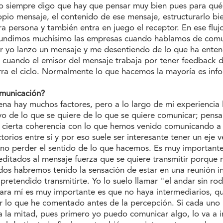
 yo siempre digo que hay que pensar muy bien pues para qué
io mensaje, el contenido de ese mensaje, estructurarlo bi
ra persona y también entra en juego el receptor. En ese flujo
onfundimos muchísimo las empresas cuando hablamos de comu
r yo lanzo un mensaje y me desentiendo de lo que ha enten
 cuando el emisor del mensaje trabaja por tener feedback d
rra el ciclo. Normalmente lo que hacemos la mayoría es info
omunicación?
a hay muchos factores, pero a lo largo de mi experiencia 
vo de lo que se quiere de lo que se quiere comunicar; pens
a cierta coherencia con lo que hemos venido comunicando a 
ios entre sí y por eso suele ser interesante tener un eje v
 no perder el sentido de lo que hacemos. Es muy important
ditados al mensaje fuerza que se quiere transmitir porque 
os habremos tenido la sensación de estar en una reunión in
etendido transmitirte. Yo lo suelo llamar "el andar sin rode
ara mí es muy importante es que no haya intermediarios, q
por lo que he comentado antes de la percepción. Si cada uno 
la mitad, pues primero yo puedo comunicar algo, lo va a in