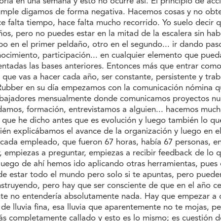
a en una semana y esto no ocurre así. El principio de acc
 cumple digamos de forma negativa. Hacemos cosas y no obt
alta tiempo, hace falta mucho recorrido. Yo suelo decir qu
os, pero no puedes estar en la mitad de la escalera sin hab
po en el primer peldaño, otro en el segundo... ir dando pa
ocimiento, participación... en cualquier elemento que pued
entadas las bases anteriores. Entonces más que entrar como
o que vas a hacer cada año, ser constante, persistente y tra
 Rubber en su día empezamos con la comunicación nómina q
trabajadores mensualmente donde comunicamos proyectos n
damos, formación, entrevistamos a alguien... hacemos muc
 que he dicho antes que es evolución y luego también lo qu
mbién explicábamos el avance de la organización y luego en 
n cada empleado, que fueron 67 horas, había 67 personas, e
, empiezas a preguntar, empiezas a recibir feedback de lo 
 luego de ahí hemos ido aplicando otras herramientas, pues e
de estar todo el mundo pero solo si te apuntas, pero puede
struyendo, pero hay que ser consciente de que en el año c
ente no entendería absolutamente nada. Hay que empezar a 
e lluvia fina, esa lluvia que aparentemente no te mojas, pe
tás completamente callado y esto es lo mismo; es cuestión 