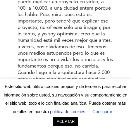
puedo explicar un proyecto en vídeo, a
100, a 10.000, a una ciudad entera porque
les hablo. Pues mira, pues esto es
importante, pero tendré que explicar ese
proyecto, no ofrecer sólo una imagen; por
lo tanto, y yo soy optimista, creo que la
humanidad está mil veces mejor que antes,
a veces, nos olvidamos de eso. Tenemos
unos medios estupendos pero lo que es
importante es no olvidar los principios y los
fundamentos porque eso, no cambia.
Cuando llego a la arquitectura hace 2.000
años y ahora sigo haciendo arquitectura,
para representar una sociedad, una cultura,
Este sitio web utiliza cookies propias y de terceros para recabar
con unos medios, con una economía y,
información sobre usted, su navegación y su comportamiento en
sobre todo, para hacer mejores ciudades y
el sitio web, todo ello con finalidad analítica. Puede obtener más
que la gente viva mejor. Los instrumentos
cambiarán, las circunstancias cambiarán,
detalles en nuestra
política de cookies
Configurar
pero no mis objetivos. Entonces, si
ACEPTAR
utilizamos los instrumentos para reforzar
los objetivos, también en la comunicación