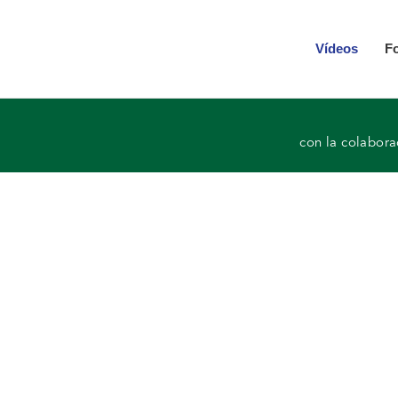
Vídeos
F
con la colabor