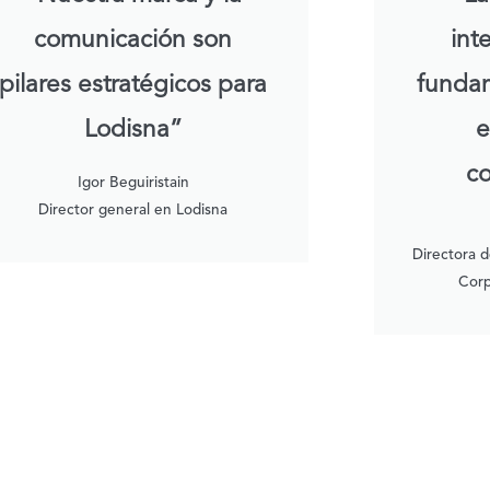
comunicación son
int
pilares estratégicos para
fundam
Lodisna”
e
c
Igor Beguiristain
Director general en Lodisna
Directora 
Corp